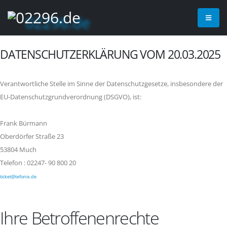
DATENSCHUTZERKLÄRUNG VOM 20.03.2025
Verantwortliche Stelle im Sinne der Datenschutzgesetze, insbesondere der
EU-Datenschutzgrundverordnung (DSGVO), ist:
Frank Bürmann
Oberdörfer Straße 23
53804 Much
Telefon : 02247- 90 800 20
ticket@tefonix.de
Ihre Betroffenenrechte