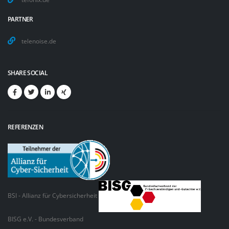
PARTNER
telenoise.de
SHARE SOCIAL
REFERENZEN
BSI - Allianz für Cybersicherheit
BISG e.V. - Bundesverband